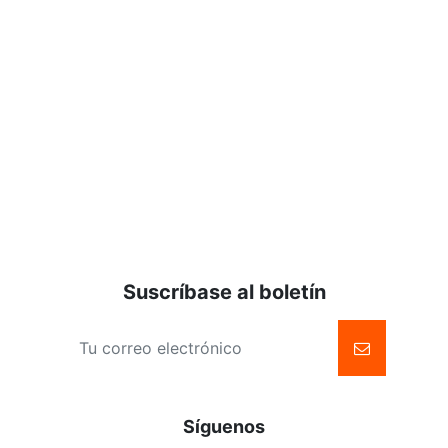
MÁS DE 15 AÑOS EN EL SECTOR GARANTIZA UN BUEN
SERVICIO
"No importa donde vayas. Lo que nos importa es que llegues."
Suscríbase al boletín
Síguenos