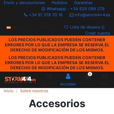
Envío y devoluciones
Pedidos
Garantías
Whatsapp - +34 626 099 279
+34 91 378 70 16
info@storm4x4.es
Español
EUR €
Lista de deseos (
)
Crear cuenta
LOS PRECIOS PUBLICADOS PUEDEN CONTENER
ERRORES POR LO QUE LA EMPRESA SE RESERVA EL
DERECHO DE MODIFICACIÓN DE LOS MISMOS.
LOS PRECIOS PUBLICADOS PUEDEN CONTENER
ERRORES POR LO QUE LA EMPRESA SE RESERVA EL
DERECHO DE MODIFICACIÓN DE LOS MISMOS.
0
Buscar
Acceder
Carrito
Menu
Inicio
Sobre nosotros
Accesorios