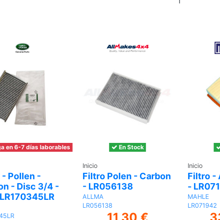
al
Añadir
carrito
al carrito
a en 6-7 días laborables
En Stock
Inicio
Inicio
 - Pollen -
Filtro Polen - Carbon
Filtro 
n - Disc 3/4 -
- LR056138
- LR07
- LR170345LR
ALLMA
MAHLE
LR056138
LR071942
11,30 €
3
45LR