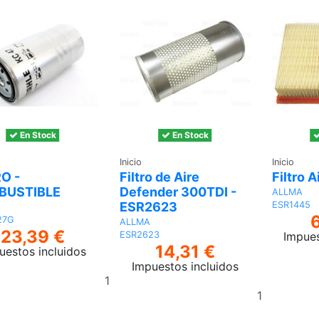
En Stock
En Stock
Inicio
Inicio
RO -
Filtro de Aire
Filtro 
BUSTIBLE
Defender 300TDI -
ALLMA
ESR2623
ESR1445
27G
ALLMA
23,39 €
Impues
ESR2623
14,31 €
uestos incluidos
Impuestos incluidos
Añadir
Añadir
al
al
carrito