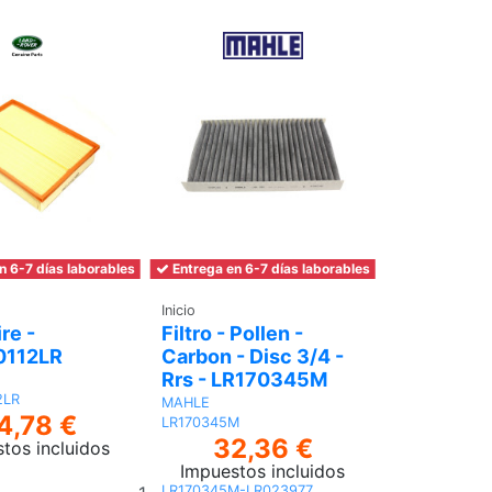
n 6-7 días laborables
Entrega en 6-7 días laborables
Inicio
ire -
Filtro - Pollen -
0112LR
Carbon - Disc 3/4 -
Rrs - LR170345M
2LR
MAHLE
4,78 €
LR170345M
32,36 €
tos incluidos
Impuestos incluidos
Añadir
LR170345M-LR023977