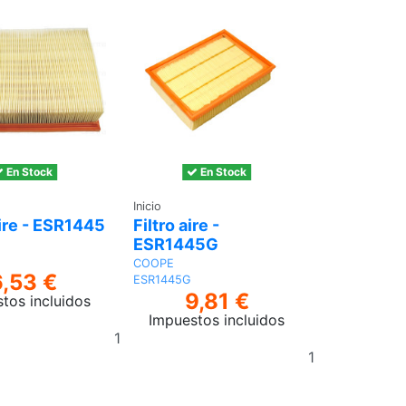
En Stock
En Stock
Inicio
Aire - ESR1445
Filtro aire -
ESR1445G
COOPE
6,53 €
ESR1445G
9,81 €
tos incluidos
Impuestos incluidos
Añadir
Añadir
al
al
carrito
carrito