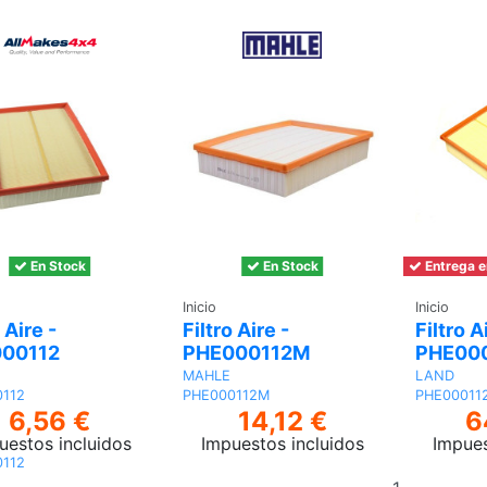
carrito
En Stock
En Stock
Entrega e
Inicio
Inicio
 Aire -
Filtro Aire -
Filtro A
00112
PHE000112M
PHE00
MAHLE
LAND
112
PHE000112M
PHE00011
6,56 €
14,12 €
6
uestos incluidos
Impuestos incluidos
Impues
112
Añadir