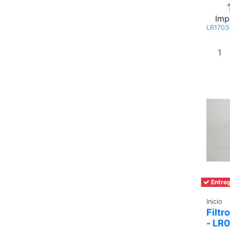
Imp
LR1703
Entreg
Inicio
Filtr
- LR