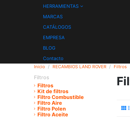
HERRAMIENTAS
MARCAS
CATÁLOGOS
EMPRESA
BLOG
Contacto
Inicio
RECAMBIOS LAND ROVER
Filtros
Fi
Filtros
Filtros
Kit de filtros
Filtro Combustible
Filtro Aire
Filtro Polen
Filtro Aceite