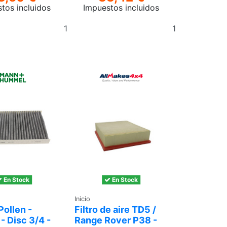
tos incluidos
Impuestos incluidos
Añadir
Añadir
al
al
carrito
carrito
En Stock
En Stock
Inicio
 Pollen -
Filtro de aire TD5 /
- Disc 3/4 -
Range Rover P38 -