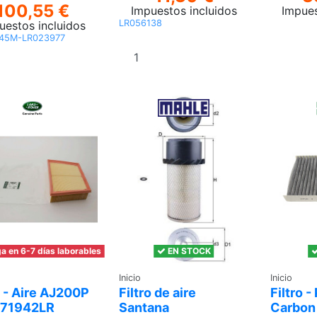
100,55 €
Impuestos incluidos
Impues
LR056138
uestos incluidos
45M-LR023977
Añadir
Añadir
al carrito
al carrito
a en 6-7 días laborables
EN STOCK
Inicio
Inicio
o - Aire AJ200P
Filtro de aire
Filtro -
071942LR
Santana
Carbon 