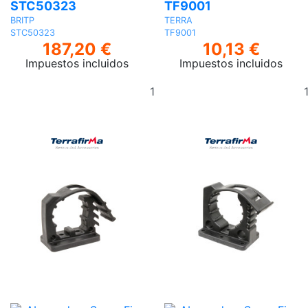
STC50323
TF9001
BRITP
TERRA
STC50323
TF9001
187,20 €
10,13 €
Impuestos incluidos
Impuestos incluidos
Añadir
al
carrito