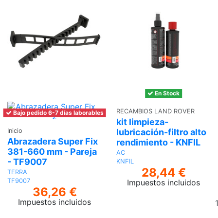
En Stock
RECAMBIOS LAND ROVER
Bajo pedido 6-7 días laborables
kit limpieza-
lubricación-filtro alto
Inicio
Abrazadera Super Fix
rendimiento - KNFIL
381-660 mm - Pareja
AC
- TF9007
KNFIL
28,44 €
TERRA
TF9007
Impuestos incluidos
36,26 €
Impuestos incluidos
Añadir