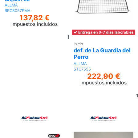
ALLMA
RRC8057PMA
137,82 €
Impuestos incluidos
Entrega en 6-7 días laborables
Añadir
al
Inicio
carrito
def. de La Guardia del
Perro
ALLMA
STC7555
222,90 €
Impuestos incluidos