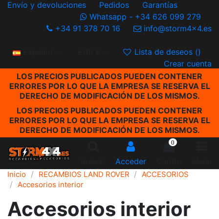
Envío y devoluciones
Pedidos
Garantías
Whatsapp - +34 626 099 279
+34 91 378 70 16
info@storm4x4.es
Español
EUR €
Lista de deseos (
)
Crear cuenta
LOS PRECIOS PUBLICADOS PUEDEN CONTENER
ERRORES POR LO QUE LA EMPRESA SE RESERVA EL
DERECHO DE MODIFICACIÓN DE LOS MISMOS.
LOS PRECIOS PUBLICADOS PUEDEN CONTENER
ERRORES POR LO QUE LA EMPRESA SE RESERVA EL
DERECHO DE MODIFICACIÓN DE LOS MISMOS.
0
Buscar
Acceder
Carrito
Menu
Inicio
RECAMBIOS LAND ROVER
ACCESORIOS
Accesorios interior
Accesorios interior