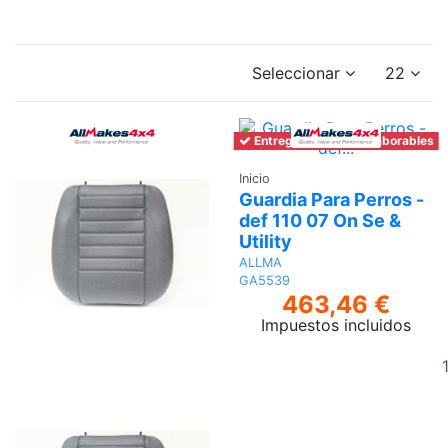
Seleccionar
22
Entrega en 6-7 días laborables
Inicio
Guardia Para Perros -
def 110 07 On Se &
Utility
ALLMA
GA5539
463,46 €
Impuestos incluidos