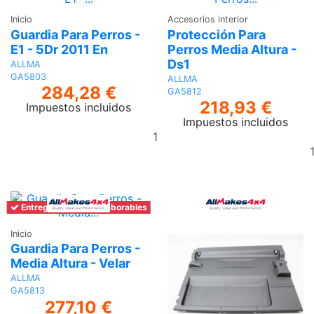
Inicio
Accesorios interior
Guardia Para Perros -
Protección Para
E1 - 5Dr 2011 En
Perros Media Altura -
Ds1
ALLMA
GA5803
ALLMA
284,28 €
GA5812
218,93 €
Impuestos incluidos
Impuestos incluidos
Añadir
al
carrito
Entrega en 6-7 días laborables
Inicio
Guardia Para Perros -
Media Altura - Velar
ALLMA
GA5813
277,10 €