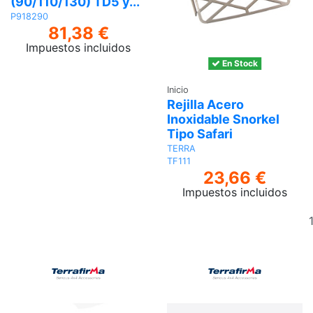
(90/110/130) TD5 y...
P918290
81,38 €
Impuestos incluidos
En Stock
Ver
Inicio
Rejilla Acero
Inoxidable Snorkel
Tipo Safari
TERRA
TF111
23,66 €
Impuestos incluidos