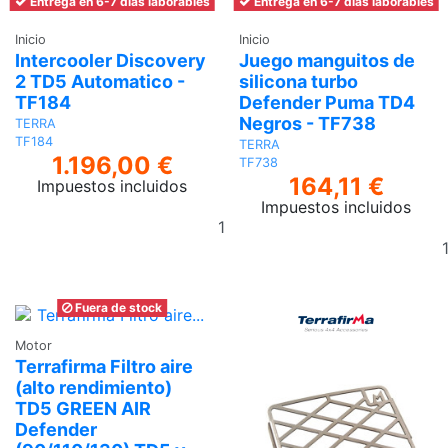
Entrega en 6-7 días laborables
Entrega en 6-7 días laborables
Inicio
Inicio
Intercooler Discovery
Juego manguitos de
2 TD5 Automatico -
silicona turbo
TF184
Defender Puma TD4
Negros - TF738
TERRA
TF184
TERRA
1.196,00 €
TF738
164,11 €
Impuestos incluidos
Impuestos incluidos
Añadir
al
carrito
Fuera de stock
Motor
Terrafirma Filtro aire
(alto rendimiento)
TD5 GREEN AIR
Defender