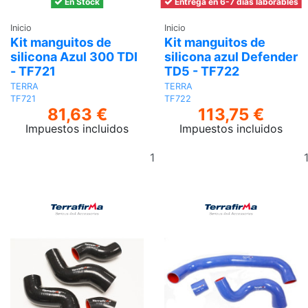
En Stock
Entrega en 6-7 días laborables
Inicio
Inicio
Kit manguitos de
Kit manguitos de
silicona Azul 300 TDI
silicona azul Defender
- TF721
TD5 - TF722
TERRA
TERRA
TF721
TF722
81,63 €
113,75 €
Impuestos incluidos
Impuestos incluidos
Añadir
al
carrito