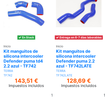
En Stock
Entrega en 6-7 días laborables
Inicio
Inicio
Kit manguitos de
Kit manguitos de
silicona intercooler
silicona intercooler
Defender puma td4
Defender puma 2.2
2.2 azul - TF742
azul - TF742LATE
TERRA
TERRA
TF742
TF742LATE
143,51 €
128,69 €
Impuestos incluidos
Impuestos incluidos
Añadir
al
carrito