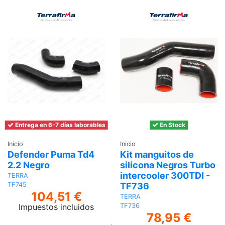
Entrega en 6-7 días laborables
En Stock
Inicio
Inicio
Defender Puma Td4
Kit manguitos de
2.2 Negro
silicona Negros Turbo
intercooler 300TDI -
TERRA
TF736
TF745
104,51 €
TERRA
Impuestos incluidos
TF736
78,95 €
Añadir