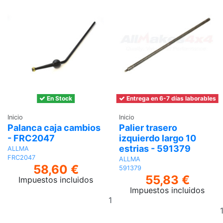
En Stock
Entrega en 6-7 días laborables
Inicio
Inicio
Palanca caja cambios
Palier trasero
- FRC2047
izquierdo largo 10
estrias - 591379
ALLMA
FRC2047
ALLMA
58,60 €
591379
55,83 €
Impuestos incluidos
Impuestos incluidos
Añadir
al
carrito