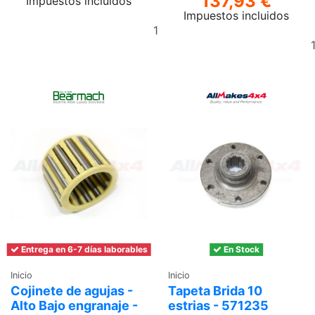
137,93 €
Impuestos incluidos
Impuestos incluidos
Añadir
al
carrito
Entrega en 6-7 días laborables
En Stock
Inicio
Inicio
Cojinete de agujas -
Tapeta Brida 10
Alto Bajo engranaje -
estrias - 571235