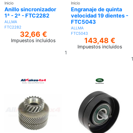
Inicio
Inicio
Anillo sincronizador
Engranaje de quinta
1ª - 2ª - FTC2282
velocidad 19 dientes -
FTC5043
ALLMA
FTC2282
ALLMA
32,66 €
FTC5043
143,48 €
Impuestos incluidos
Impuestos incluidos
Añadir
al
carrito