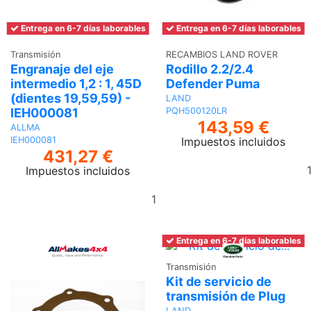
Entrega en 6-7 días laborables
Entrega en 6-7 días laborables
Transmisión
RECAMBIOS LAND ROVER
Engranaje del eje
Rodillo 2.2/2.4
intermedio 1,2 : 1, 45D
Defender Puma
(dientes 19,59,59) -
LAND
IEH000081
PQH500120LR
143,59 €
ALLMA
Impuestos incluidos
IEH000081
431,27 €
Impuestos incluidos
Añadir
al
carrito
Entrega en 6-7 días laborables
Transmisión
Kit de servicio de
transmisión de Plug
LAND