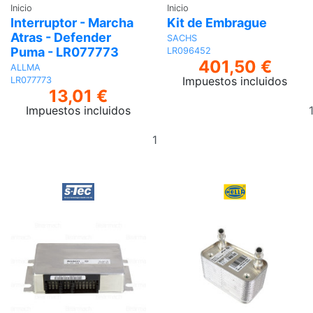
Inicio
Inicio
Interruptor - Marcha
Kit de Embrague
Atras - Defender
SACHS
Puma - LR077773
LR096452
401,50 €
ALLMA
Impuestos incluidos
LR077773
13,01 €
Impuestos incluidos
Añadir
al
carrito