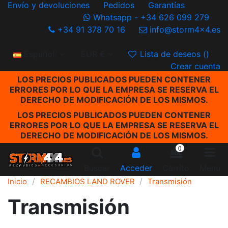
Envío y devoluciones
Pedidos
Garantías
Whatsapp - +34 626 099 279
+34 91 378 70 16
info@storm4x4.es
Español
EUR €
Lista de deseos (
)
Crear cuenta
LOS PRECIOS PUBLICADOS PUEDEN CONTENER
ERRORES POR LO QUE LA EMPRESA SE RESERVA EL
DERECHO DE MODIFICACIÓN DE LOS MISMOS.
LOS PRECIOS PUBLICADOS PUEDEN CONTENER
ERRORES POR LO QUE LA EMPRESA SE RESERVA EL
DERECHO DE MODIFICACIÓN DE LOS MISMOS.
0
Buscar
Acceder
Carrito
Menu
Inicio
RECAMBIOS LAND ROVER
Transmisión
Transmisión