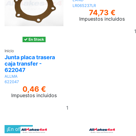
LR065237LR
74,73 €
Impuestos incluidos
En Stock
Inicio
Junta placa trasera
caja transfer -
622047
ALLMA
622047
0,46 €
Impuestos incluidos
Añadir
al
carrito
¡En oferta!