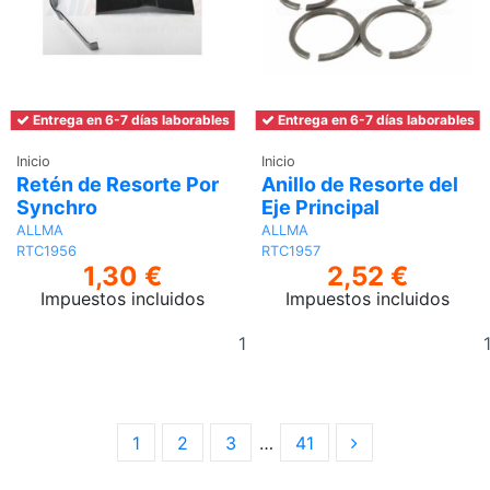
Entrega en 6-7 días laborables
Entrega en 6-7 días laborables
Inicio
Inicio
Retén de Resorte Por
Anillo de Resorte del
Synchro
Eje Principal
ALLMA
ALLMA
RTC1956
RTC1957
1,30 €
2,52 €
Impuestos incluidos
Impuestos incluidos
Añadir
al
carrito
1
2
3
…
41