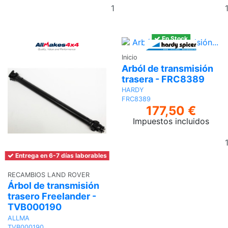
Añadir
al
carrito
En Stock
Inicio
Arból de transmisión
trasera - FRC8389
HARDY
FRC8389
177,50 €
Impuestos incluidos
Entrega en 6-7 días laborables
RECAMBIOS LAND ROVER
Árbol de transmisión
trasero Freelander -
TVB000190
ALLMA
TVB000190