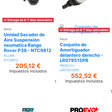
Entrega en 6-7 días laborables
Inicio
Entrega en 6-7 días laborables
Unidad Secador de
Aire Suspensión
Inicio
Conjunto de
neumatica Range
Amortiguador
Rover P38 - NTC9812
delantero derecho -
ALLMA
LR079515PR
NTC9812
205,12 €
PROEVO+
LR079515PR
Impuestos incluidos
552,52 €
Añadir
Impuestos incluidos
al
carrito