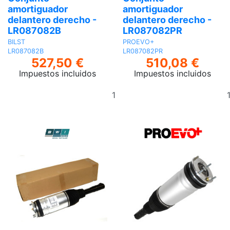
amortiguador
amortiguador
delantero derecho -
delantero derecho -
LR087082B
LR087082PR
BILST
PROEVO+
LR087082B
LR087082PR
527,50 €
510,08 €
Impuestos incluidos
Impuestos incluidos
Añadir
al
carrito