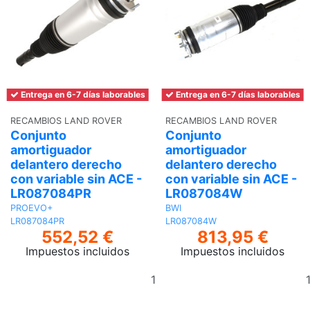
Entrega en 6-7 días laborables
Entrega en 6-7 días laborables
RECAMBIOS LAND ROVER
RECAMBIOS LAND ROVER
Conjunto
Conjunto
amortiguador
amortiguador
delantero derecho
delantero derecho
con variable sin ACE -
con variable sin ACE -
LR087084PR
LR087084W
PROEVO+
BWI
LR087084PR
LR087084W
552,52 €
813,95 €
Impuestos incluidos
Impuestos incluidos
Añadir
al
carrito