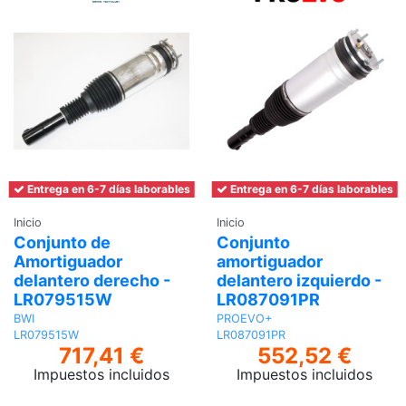
Entrega en 6-7 días laborables
Entrega en 6-7 días laborables
Inicio
Inicio
Conjunto de
Conjunto
Amortiguador
amortiguador
delantero derecho -
delantero izquierdo -
LR079515W
LR087091PR
BWI
PROEVO+
LR079515W
LR087091PR
717,41 €
552,52 €
Impuestos incluidos
Impuestos incluidos
Añadir