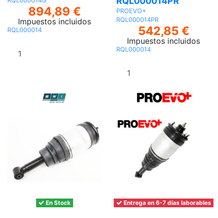
RQL000014PR
RQL000014G
894,89 €
PROEVO+
RQL000014PR
Impuestos incluidos
542,85 €
RQL000014
Impuestos incluidos
Añadir al
RQL000014
carrito
Añadir al
carrito
En Stock
Entrega en 6-7 días laborables