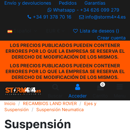
Envío y devoluciones
Pedidos
Garantías
Whatsapp - +34 626 099 279
+34 91 378 70 16
info@storm4x4.es
Español
EUR €
Lista de deseos (
)
Crear cuenta
LOS PRECIOS PUBLICADOS PUEDEN CONTENER
ERRORES POR LO QUE LA EMPRESA SE RESERVA EL
DERECHO DE MODIFICACIÓN DE LOS MISMOS.
LOS PRECIOS PUBLICADOS PUEDEN CONTENER
ERRORES POR LO QUE LA EMPRESA SE RESERVA EL
DERECHO DE MODIFICACIÓN DE LOS MISMOS.
0
Buscar
Acceder
Carrito
Menu
Inicio
RECAMBIOS LAND ROVER
Ejes y
Suspensión
Suspensión Neumatica
Suspensión