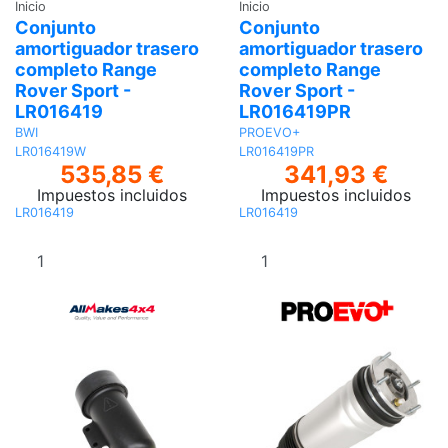
Inicio
Inicio
Conjunto
Conjunto
amortiguador trasero
amortiguador trasero
completo Range
completo Range
Rover Sport -
Rover Sport -
LR016419
LR016419PR
BWI
PROEVO+
LR016419W
LR016419PR
535,85 €
341,93 €
Impuestos incluidos
Impuestos incluidos
LR016419
LR016419
Añadir al
Añadir al
carrito
carrito