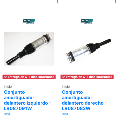
al
carrito
Entrega en 6-7 días laborables
Entrega en 6-7 días laborables
Inicio
Inicio
Conjunto
Conjunto
amortiguador
amortiguador
delantero izquierdo -
delantero derecho -
LR087091W
LR087082W
BWI
BWI