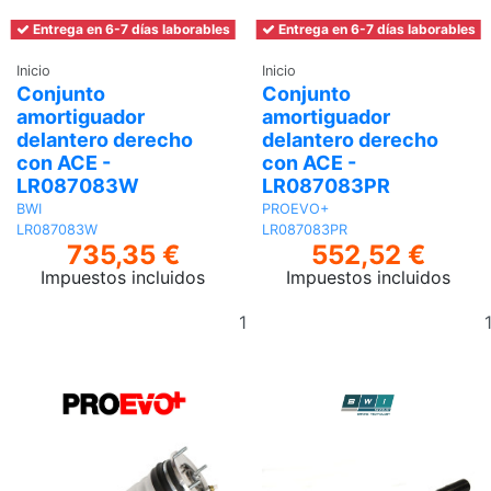
Entrega en 6-7 días laborables
Entrega en 6-7 días laborables
Inicio
Inicio
Conjunto
Conjunto
amortiguador
amortiguador
delantero derecho
delantero derecho
con ACE -
con ACE -
LR087083W
LR087083PR
BWI
PROEVO+
LR087083W
LR087083PR
735,35 €
552,52 €
Impuestos incluidos
Impuestos incluidos
Añadir
al
carrito