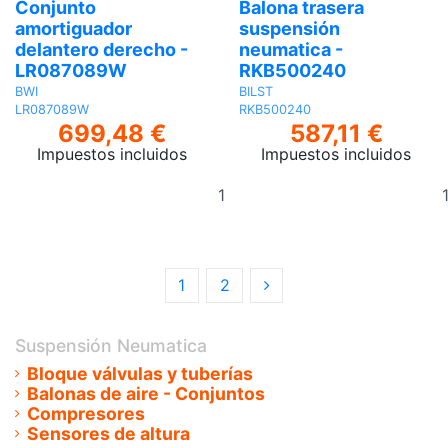
Conjunto
Balona trasera
amortiguador
suspensión
delantero derecho -
neumatica -
LR087089W
RKB500240
BWI
BILST
LR087089W
RKB500240
699,48 €
587,11 €
Impuestos incluidos
Impuestos incluidos
Añadir
al
carrito
1
2
Suspensión Neumatica
Bloque válvulas y tuberías
Balonas de aire - Conjuntos
Compresores
Sensores de altura