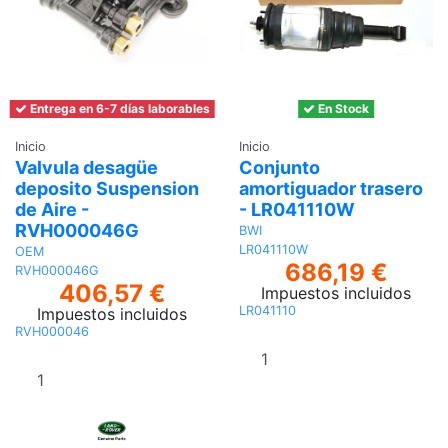
Entrega en 6-7 días laborables
En Stock
Inicio
Inicio
Valvula desagüe
Conjunto
deposito Suspension
amortiguador trasero
de Aire -
- LR041110W
RVH000046G
BWI
LR041110W
OEM
686,19 €
RVH000046G
406,57 €
Impuestos incluidos
LR041110
Impuestos incluidos
RVH000046
Añadir al
Añadir al
carrito
carrito