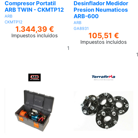
Compresor Portatil
Desinflador Medidor
ARB TWIN - CKMTP12
Presion Neumaticos
ARB-600
ARB
CKMTP12
ARB
1.344,39 €
GA8931
105,51 €
Impuestos incluidos
Impuestos incluidos
Añadir
al
carrito