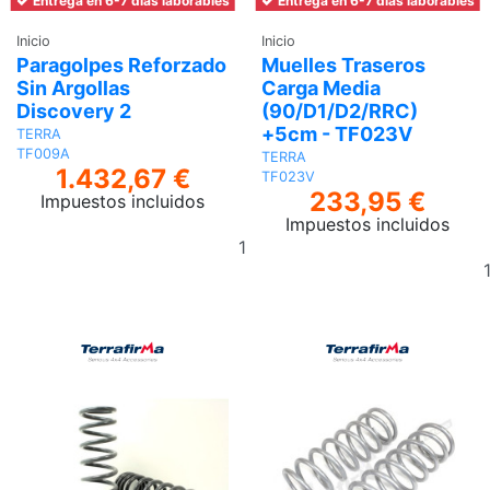
Entrega en 6-7 días laborables
Entrega en 6-7 días laborables
Inicio
Inicio
Paragolpes Reforzado
Muelles Traseros
Sin Argollas
Carga Media
Discovery 2
(90/D1/D2/RRC)
+5cm - TF023V
TERRA
TF009A
TERRA
1.432,67 €
TF023V
233,95 €
Impuestos incluidos
Impuestos incluidos
Añadir
al
carrito