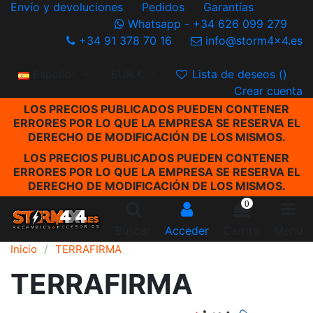
Envío y devoluciones
Pedidos
Garantías
Whatsapp - +34 626 099 279
+34 91 378 70 16
info@storm4x4.es
Español
EUR €
Lista de deseos (
)
Crear cuenta
LOS PRECIOS PUBLICADOS PUEDEN CONTENER
ERRORES POR LO QUE LA EMPRESA SE RESERVA EL
DERECHO DE MODIFICACIÓN DE LOS MISMOS.
LOS PRECIOS PUBLICADOS PUEDEN CONTENER
ERRORES POR LO QUE LA EMPRESA SE RESERVA EL
DERECHO DE MODIFICACIÓN DE LOS MISMOS.
0
Buscar
Acceder
Carrito
Menu
Inicio
TERRAFIRMA
TERRAFIRMA