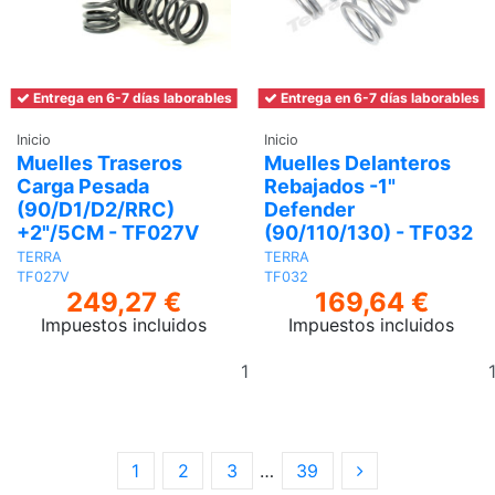
Entrega en 6-7 días laborables
Entrega en 6-7 días laborables
Inicio
Inicio
Muelles Traseros
Muelles Delanteros
Carga Pesada
Rebajados -1"
(90/D1/D2/RRC)
Defender
+2"/5CM - TF027V
(90/110/130) - TF032
TERRA
TERRA
TF027V
TF032
249,27 €
169,64 €
Impuestos incluidos
Impuestos incluidos
Añadir
al
carrito
1
2
3
…
39