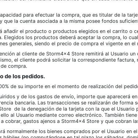
pacidad para efectuar la compra, que es titular de la tarje
y que la cuenta asociada a la misma posee fondos suficiente
 añadir el producto o productos elegidos en el carrito o c
a. Elegidos los productos deberá aceptar la compra, lo cua
nes generales, siendo el precio de compra el vigente en el
nción al cliente de Storm4x4 Store remitirá al Usuario un
mo, el cliente podrá solicitar la correspondiente factura, 
 de compra.
o de los pedidos.
100% de su importe en el momento de realización del pedid
iridos y de los gastos de envío, importe que aparecerá en l
rencia bancaria. Las transacciones se realizarán de forma s
Store
de la denegación de la tarjeta con la que el Usuario 
ello al Usuario mediante correo electrónico. También tien
a cobrar, gastos ajenos a Storm4x4 Store y que cobran la
rá normalmente los bienes comprados por el Usuario en el 
as hábiles (no computándose en tal plazo los sábados, domi