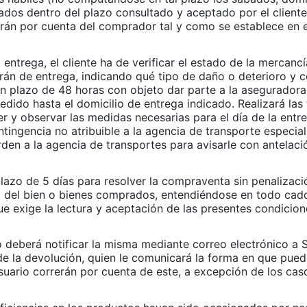
dos dentro del plazo consultado y aceptado por el cliente 
erán por cuenta del comprador tal y como se establece en 
entrega, el cliente ha de verificar el estado de la mercancí
arán de entrega, indicando qué tipo de daño o deterioro y 
n plazo de 48 horas con objeto dar parte a la aseguradora 
 pedido hasta el domicilio de entrega indicado. Realizará 
 y observar las medidas necesarias para el día de la entre
ontingencia no atribuible a la agencia de transporte especia
rden a la agencia de transportes para avisarle con antelaci
plazo de 5 días para resolver la compraventa sin penalizac
io del bien o bienes comprados, entendiéndose en todo cad
ue exige la lectura y aceptación de las presentes condicio
io deberá notificar la misma mediante correo electrónico a
e la devolución, quien le comunicará la forma en que pued
suario correrán por cuenta de este, a excepción de los ca