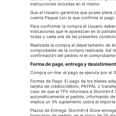
instrucciones incluidas en el mismo.
Que el Usuario garantiza que posee plena ca
cuenta Paypal con la que confirma el pago 
Para conformar la compra el Usuario deberá
indicaciones que le aparezcan en la pantall
todas y cada una de las presentes condicio
Realizada la compra el departamento de ate
comprobante de la compra realizada. Así mis
confirmación del pedido ni el comprobante
Forma de pago, entrega y desistimient
Compra on-line: el pago se ejecuta por el 
Formas de Pago: El pago de los bienes adqu
tarjeta de crédito/débito, PAYPAL o transfe
caso de que el TPV informara a Storm4x4 
automáticamente el pedido, informando de 
implica un 3% suplemento sobre el importe 
Plazos de Entrega: Storm4x4 Store entrega
formulario de pedido, en el plazo de 20 dí