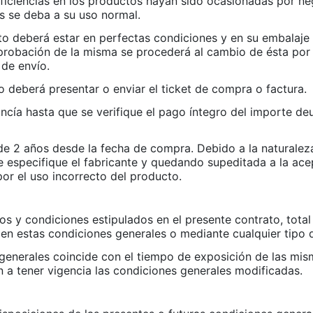
eficiencias en los productos hayan sido ocasionadas por ne
s se deba a su uso normal.
to deberá estar en perfectas condiciones y en su embalaje o
bación de la misma se procederá al cambio de ésta por otr
 de envío.
io deberá presentar o enviar el ticket de compra o factura.
ncía hasta que se verifique el pago íntegro del importe deu
de 2 años desde la fecha de compra. Debido a la naturalez
ue especifique el fabricante y quedando supeditada a la a
r el uso incorrecto del producto.
s y condiciones estipulados en el presente contrato, total
n estas condiciones generales o mediante cualquier tipo d
enerales coincide con el tiempo de exposición de las misma
n a tener vigencia las condiciones generales modificadas.