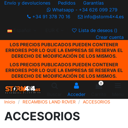
Envío y devoluciones
Pedidos
Garantías
Whatsapp - +34 626 099 279
+34 91 378 70 16
info@storm4x4.es
Español
EUR €
Lista de deseos (
)
Crear cuenta
LOS PRECIOS PUBLICADOS PUEDEN CONTENER
ERRORES POR LO QUE LA EMPRESA SE RESERVA EL
DERECHO DE MODIFICACIÓN DE LOS MISMOS.
LOS PRECIOS PUBLICADOS PUEDEN CONTENER
ERRORES POR LO QUE LA EMPRESA SE RESERVA EL
DERECHO DE MODIFICACIÓN DE LOS MISMOS.
0
Buscar
Acceder
Carrito
Menu
Inicio
RECAMBIOS LAND ROVER
ACCESORIOS
ACCESORIOS