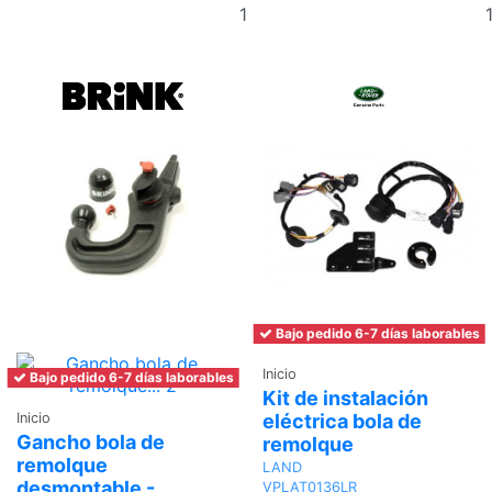
Añadir
al
carrito
Bajo pedido 6-7 días laborables
Inicio
Bajo pedido 6-7 días laborables
Kit de instalación
eléctrica bola de
Inicio
Gancho bola de
remolque
remolque
LAND
desmontable -
VPLAT0136LR