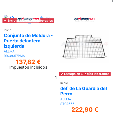
Entrega en 6-7 días laborables
Inicio
Conjunto de Moldura -
Puerta delantera
Izquierda
ALLMA
RRC8057PMA
137,82 €
Impuestos incluidos
Entrega en 6-7 días laborables
Añadir
al
Inicio
carrito
def. de La Guardia del
Perro
ALLMA
STC7555
222,90 €