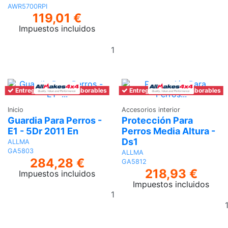
AWR5700RPI
119,01 €
Impuestos incluidos
Añadir
al
carrito
Entrega en 6-7 días laborables
Entrega en 6-7 días laborables
Inicio
Accesorios interior
Guardia Para Perros -
Protección Para
E1 - 5Dr 2011 En
Perros Media Altura -
Ds1
ALLMA
GA5803
ALLMA
284,28 €
GA5812
218,93 €
Impuestos incluidos
Impuestos incluidos
Añadir
al
carrito