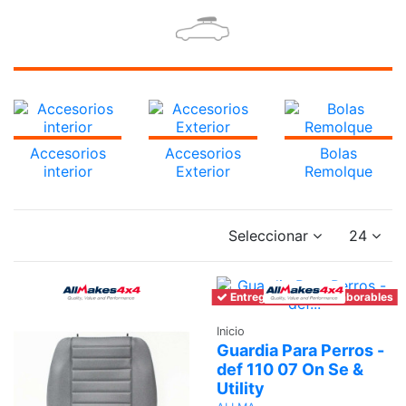
Accesorios
Accesorios
Bolas
interior
Exterior
Remolque
Seleccionar
24
Entrega en 6-7 días laborables
Inicio
Guardia Para Perros -
def 110 07 On Se &
Utility