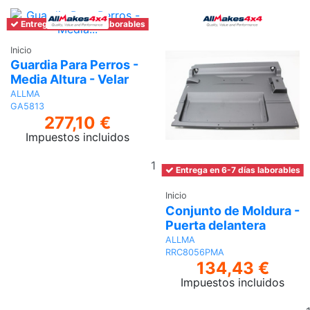
Entrega en 6-7 días laborables
Inicio
Guardia Para Perros -
Media Altura - Velar
ALLMA
GA5813
277,10 €
Impuestos incluidos
Añadir
Entrega en 6-7 días laborables
al
carrito
Inicio
Conjunto de Moldura -
Puerta delantera
ALLMA
RRC8056PMA
134,43 €
Impuestos incluidos