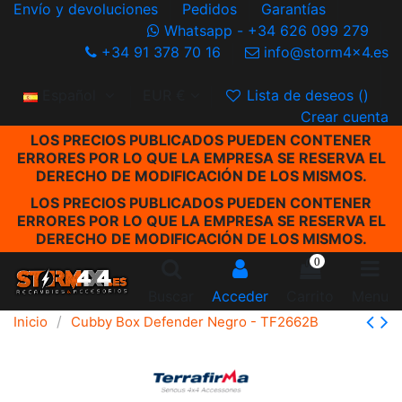
Envío y devoluciones
Pedidos
Garantías
Whatsapp - +34 626 099 279
+34 91 378 70 16
info@storm4x4.es
Español
EUR €
Lista de deseos (
)
Crear cuenta
LOS PRECIOS PUBLICADOS PUEDEN CONTENER
ERRORES POR LO QUE LA EMPRESA SE RESERVA EL
DERECHO DE MODIFICACIÓN DE LOS MISMOS.
LOS PRECIOS PUBLICADOS PUEDEN CONTENER
ERRORES POR LO QUE LA EMPRESA SE RESERVA EL
DERECHO DE MODIFICACIÓN DE LOS MISMOS.
0
Buscar
Acceder
Carrito
Menu
Inicio
Cubby Box Defender Negro - TF2662B