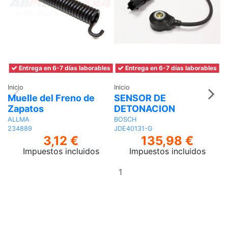
Entrega en 6-7 días laborables
Entrega en 6-7 días laborables
Inicio
Inicio
In
Muelle del Freno de
SENSOR DE
T
Zapatos
DETONACION
A
N
ALLMA
BOSCH
234889
JDE40131-G
3,12 €
135,98 €
Impuestos incluidos
Impuestos incluidos
Añadir
al
carrito